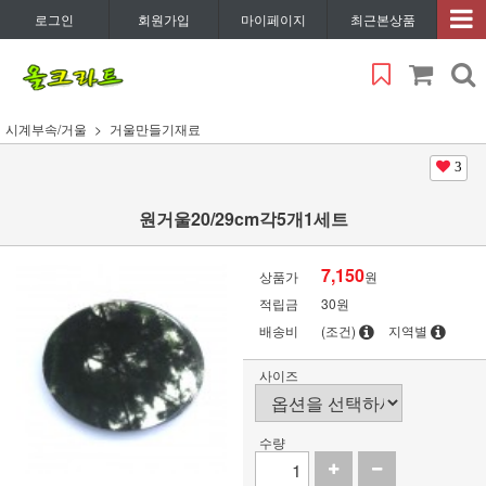
로그인
회원가입
마이페이지
최근본상품
시계부속/거울
거울만들기재료
3
원거울20/29cm각5개1세트
7,150
상품가
원
적립금
30원
배송비
(조건)
지역별
사이즈
수량