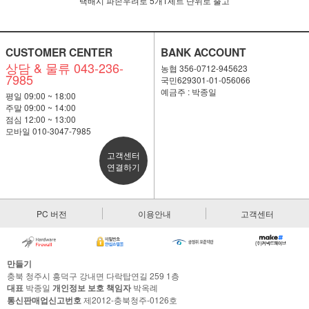
택배시 파손우려로 5개1세트 단위로 출고
CUSTOMER CENTER
BANK ACCOUNT
상담 & 물류 043-236-
농협 356-0712-945623
7985
국민629301-01-056066
예금주 : 박종일
평일 09:00 ~ 18:00
주말 09:00 ~ 14:00
점심 12:00 ~ 13:00
모바일 010-3047-7985
고객센터
연결하기
PC 버전
이용안내
고객센터
만들기
충북 청주시 흥덕구 강내면 다락탑연길 259 1층
대표
박종일
개인정보 보호 책임자
박옥례
통신판매업신고번호
제2012-충북청주-0126호