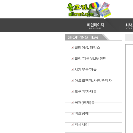
클레이/칼라믹스
블럭/디폼/88,99,텐텐
시계부속/거울
아크릴액자/사진,관액자
도구/부자재류
목재(반제)류
비즈공예
액세서리