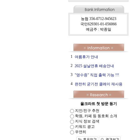
농협 356-0712-945623
국민629301-01-056066
예금주 : 박종일
1
여름휴가 안내
2
2025 설날연휴 배송안내
3
"영수증" 직접 출력 가능 !!!
4
완전히 굳기전 클레이 재사용
올크라트 첫 방문 동기
지인/친구 추천
학원, 카페 등 동호회 소개
지식 정보 검색
키워드 광고
우연히