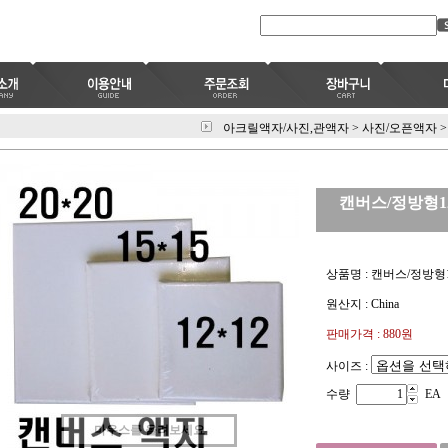
아크릴액자/사진,관액자
>
사진/오픈액자
>
캔버스/정방형12
상품명 : 캔버스/정방형1
원산지 : China
판매가격 :
880
원
사이즈 :
수량
EA
마우스를 올려보세요