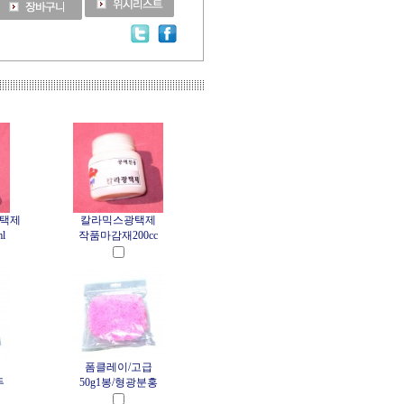
광택제
칼라믹스광택제
l
작품마감재200cc
폼클레이/고급
두
50g1봉/형광분홍