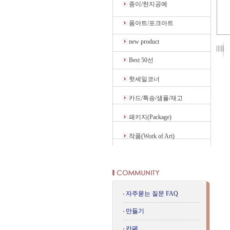
종이/한지공예
폼아트/포크아트
new product
Best 50선
핫세일코너
카드/특송/샘플/재고
패키지(Package)
작품(Work of Art)
자주묻는 질문 FAQ
만들기
카페