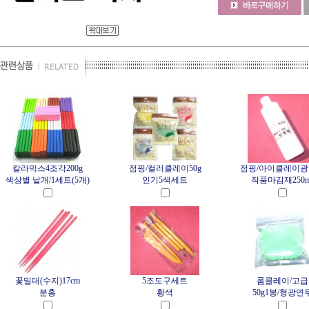
칼라믹스4조각200g
점핑/컬러클레이50g
점핑/아이클레이
색상별 낱개/1세트(5개)
인기5색세트
작품마감재250m
꽃밀대(수지)17cm
5조도구세트
폼클레이/고급
분홍
황색
50g1봉/형광연