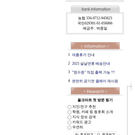
농협 356-0712-945623
국민629301-01-056066
예금주 : 박종일
1
여름휴가 안내
2
2025 설날연휴 배송안내
3
"영수증" 직접 출력 가능 !!!
4
완전히 굳기전 클레이 재사용
올크라트 첫 방문 동기
지인/친구 추천
학원, 카페 등 동호회 소개
지식 정보 검색
키워드 광고
우연히