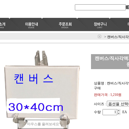
>
캔버스/직사각액자
캔버스/직사각액자2종
상품명 : 캔버스/직사각액자
구매
판매가격 :
1,210
원
사이즈 :
수량
EA
마우스를 올려보세요