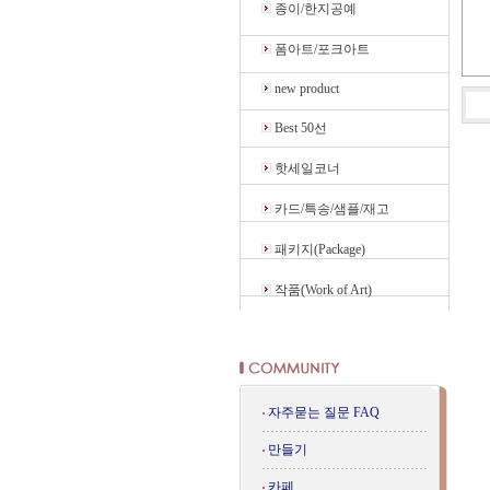
종이/한지공예
폼아트/포크아트
new product
Best 50선
핫세일코너
카드/특송/샘플/재고
패키지(Package)
작품(Work of Art)
자주묻는 질문 FAQ
만들기
카페