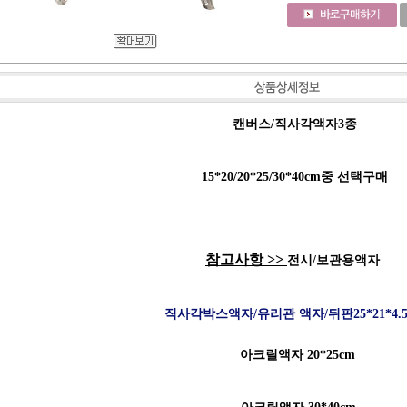
캔버스/직사각액자3종
15*20/20*25/30*40cm중 선택구매
참고사항 >>
전시/보관용액자
직사각박스액자/유리
관 액자/뒤판25*21*4.
아크릴액자 20*25cm