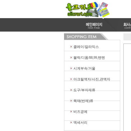
클레이/칼라믹스
블럭/디폼/88,99,텐텐
시계부속/거울
아크릴액자/사진,관액자
도구/부자재류
목재(반제)류
비즈공예
액세서리