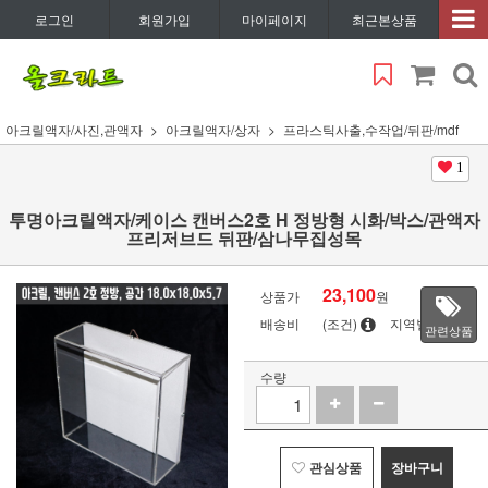
로그인
회원가입
마이페이지
최근본상품
아크릴액자/사진,관액자
아크릴액자/상자
프라스틱사출,수작업/뒤판/mdf
1
투명아크릴액자/케이스 캔버스2호 H 정방형 시화/박스/관액자
프리저브드 뒤판/삼나무집성목
23,100
상품가
원
배송비
(조건)
지역별
관련상품
수량
관심상품
장바구니