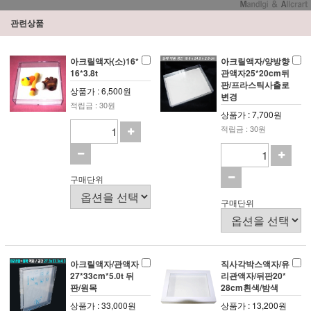
관련상품
아크릴액자(소)16*
아크릴액자/양방향
16*3.8t
관액자25*20cm뒤
판/프라스틱사출로
상품가 : 6,500원
변경
적립금 : 30원
상품가 : 7,700원
적립금 : 30원
구매단위
구매단위
아크릴액자/관액자
직사각박스액자/유
27*33cm*5.0t 뒤
리관액자/뒤판20*
판/원목
28cm흰색/밤색
상품가 : 33,000원
상품가 : 13,200원