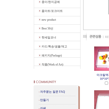
종이/한지공예
폼아트/포크아트
new product
Best 50선
핫세일코너
카드/특송/샘플/재고
패키지(Package)
작품(Work of Art)
아크릴액자
16*16*3
자주묻는 질문 FAQ
만들기
카페