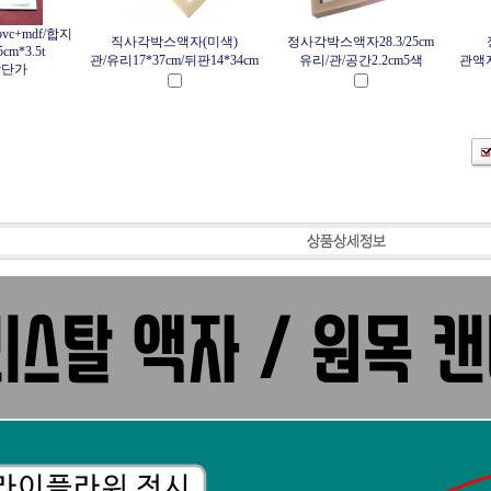
vc+mdf/합지
직사각박스액자(미색)
정사각박스액자28.3/25cm
5cm*3.5t
관/유리17*37cm/뒤판14*34cm
유리/관/공간2.2cm5색
관액자
상단가