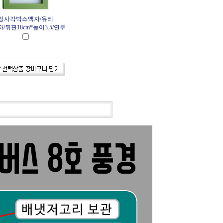
정사각박스액자/유리
/뒤판18cm*높이3.5/연두