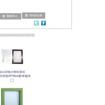
직사각박스액자/유리
/뒤판20*28cm흰색/밤색