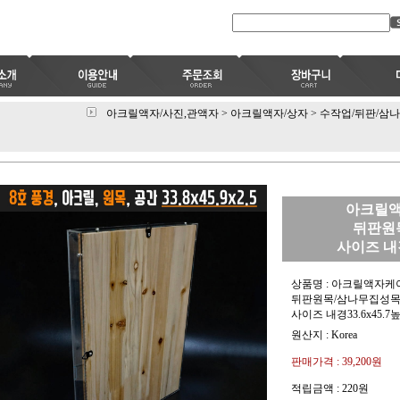
아크릴액자/사진,관액자
>
아크릴액자/상자
>
수작업/뒤판/삼
아크릴액
뒤판원
사이즈 내경
상품명 : 아크릴액자케
뒤판원목/삼나무집성목
사이즈 내경33.6x45.7
원산지 : Korea
판매가격 :
39,200원
적립금액 :
220원