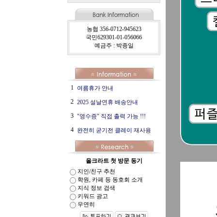
농협 356-0712-945623
국민629301-01-056066
예금주 : 박종일
1
여름휴가 안내
2
2025 설날연휴 배송안내
3
"영수증" 직접 출력 가능 !!!
4
완전히 굳기전 클레이 재사용
올크라트 첫 방문 동기
지인/친구 추천
학원, 카페 등 동호회 소개
지식 정보 검색
키워드 광고
우연히