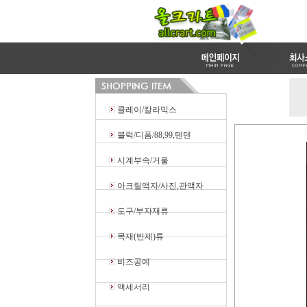
클레이/칼라믹스
블럭/디폼/88,99,텐텐
시계부속/거울
아크릴액자/사진,관액자
도구/부자재류
목재(반제)류
비즈공예
액세서리