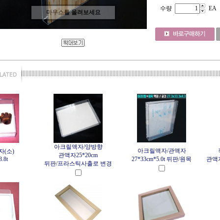
수량
EA
마우스를 올려보세요
아크릴액자/양방향
아크릴액자/관액자
(소)
관액자25*20cm
.8t
27*33cm*5.0t 뒤판/원목
관액자
뒤판/프라스틱사출로 변경