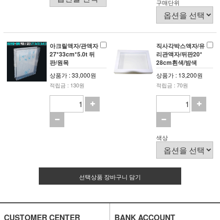
구매단위
아크릴액자/관액자
직사각박스액자/유
27*33cm*5.0t 뒤
리관액자/뒤판20*
판/원목
28cm흰색/밤색
상품가 : 33,000원
상품가 : 13,200원
적립금 : 130원
적립금 : 70원
색상
선택상품 장바구니 담기
CUSTOMER CENTER
BANK ACCOUNT