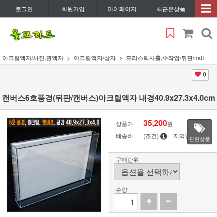
로그인
회원가입
마이페이지
최근본상품
아크릴액자/사진,관액자
아크릴액자/상자
프라스틱사출,수작업/뒤판/mdf
0
캔버스6호풍경(뒤판/캔버스)아크릴액자 내경40.9x27.3x4.0cm
35,200
상품가
원
배송비
(조건)
지역별
관련상품
구매단위
수량