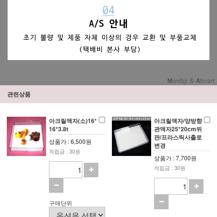
관련상품
아크릴액자(소)16*
아크릴액자/양방향
16*3.8t
관액자25*20cm뒤
판/프라스틱사출로
상품가 : 6,500원
변경
적립금 : 30원
상품가 : 7,700원
적립금 : 30원
구매단위