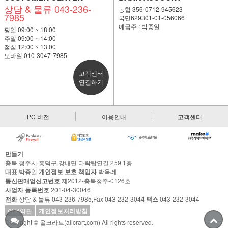
상담 & 물류 043-236-
농협 356-0712-945623
7985
국민629301-01-056066
예금주 : 박종일
평일 09:00 ~ 18:00
주말 09:00 ~ 14:00
점심 12:00 ~ 13:00
모바일 010-3047-7985
고객센터
연결하기
PC 버전
이용안내
고객센터
만들기
충북 청주시 흥덕구 강내면 다락탑연길 259 1층
대표
박종일
개인정보 보호 책임자
박옥례
통신판매업신고번호
제2012-충북청주-0126호
사업자 등록번호
201-04-30046
전화
상담 & 물류 043-236-7985,Fax 043-232-3044
팩스
043-232-3044
이용약관
개인정보처리방침
Copyright © 올크라트(allcrart,com) All rights reserved.