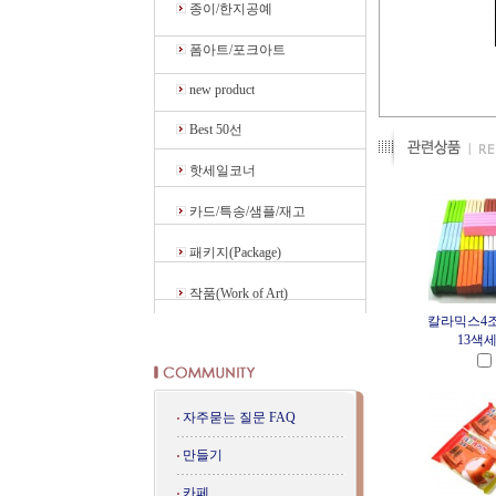
종이/한지공예
폼아트/포크아트
new product
Best 50선
핫세일코너
카드/특송/샘플/재고
패키지(Package)
작품(Work of Art)
칼라믹스4조
13색
자주묻는 질문 FAQ
만들기
카페