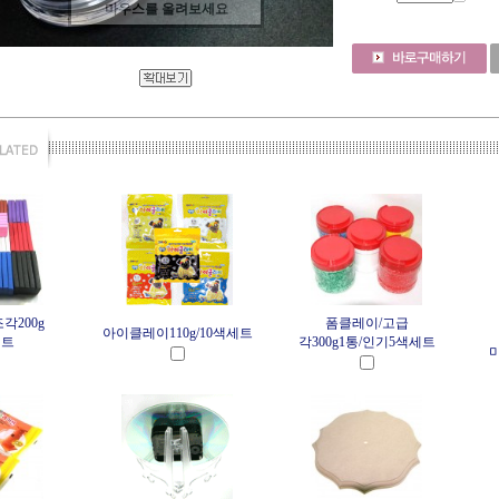
마우스를 올려보세요
각200g
폼클레이/고급
아이클레이110g/10색세트
세트
각300g1통/인기5색세트