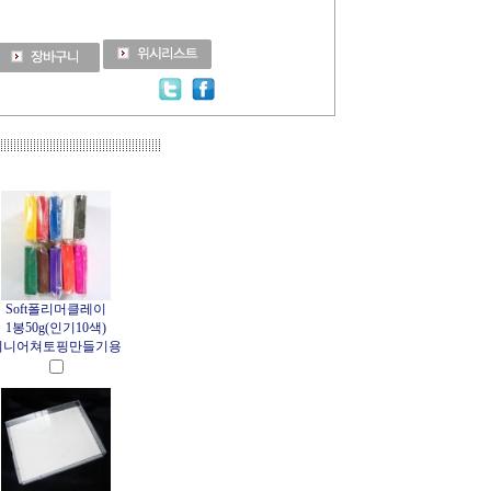
Soft폴리머클레이
1봉50g(인기10색)
미니어쳐토핑만들기용