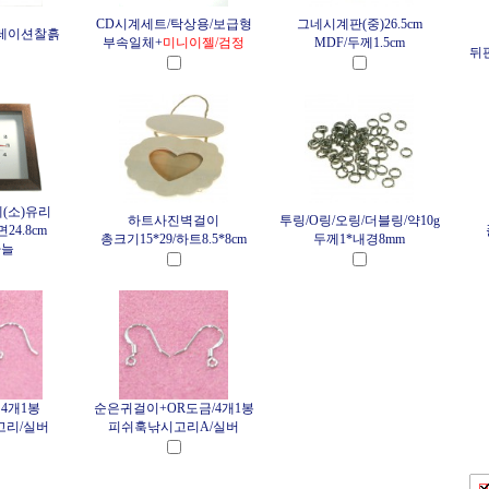
CD시계세트/탁상용/보급형
그네시계판(중)26.5cm
레이션찰흙
부속일체+
미니이젤/검정
MDF/두께1.5cm
뒤
(소)유리
하트사진벽걸이
투링/O링/오링/더블링/약10g
24.8cm
총크기15*29/하트8.5*8cm
두께1*내경8mm
바늘
4개1봉
순은귀걸이+OR도금/4개1봉
고리/실버
피쉬훅낚시고리A/실버