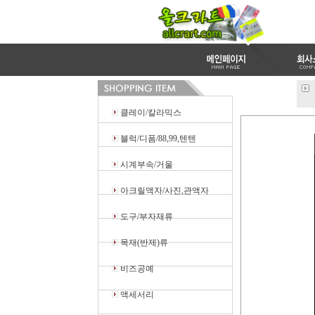
클레이/칼라믹스
블럭/디폼/88,99,텐텐
시계부속/거울
아크릴액자/사진,관액자
도구/부자재류
목재(반제)류
비즈공예
액세서리