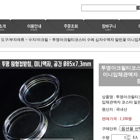
도구/부자재류
>
수지/아크릴
>
투명아크릴티코스터 수예 십자수액자 말린꽃 미니입체
투명아크릴티코스
미니입체관액자 
상품명 : 투명아크릴티
입체관액자 코스터 밑판
원산지 : 국내산
판매가격 :
1,100
원
구매단위 :
수량
EA