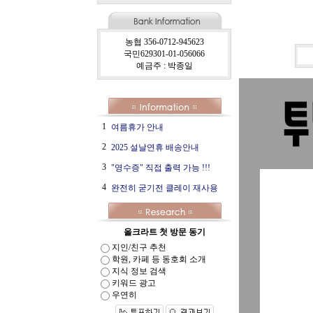
농협 356-0712-945623
국민629301-01-056066
예금주 : 박종일
1
여름휴가 안내
2
2025 설날연휴 배송안내
3
"영수증" 직접 출력 가능 !!!
4
완전히 굳기전 클레이 재사용
올크라트 첫 방문 동기
지인/친구 추천
학원, 카페 등 동호회 소개
지식 정보 검색
키워드 광고
우연히