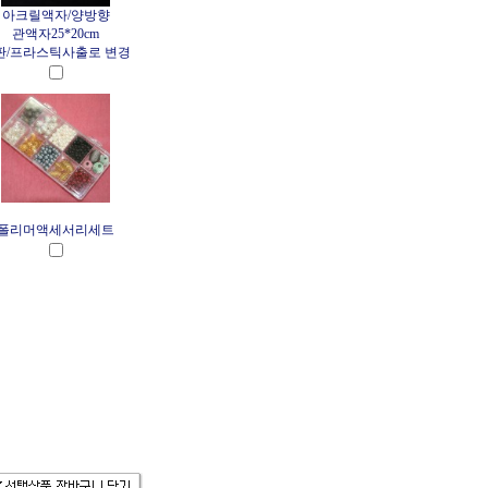
아크릴액자/양방향
관액자25*20cm
판/프라스틱사출로 변경
폴리머액세서리세트