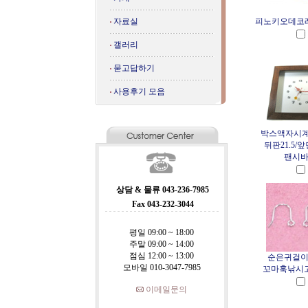
자료실
피노키오데코
갤러리
묻고답하기
사용후기 모음
박스액자시계
뒤판21.5/앞면
팬시
상담 & 물류 043-236-7985
Fax 043-232-3044
평일 09:00 ~ 18:00
주말 09:00 ~ 14:00
점심 12:00 ~ 13:00
순은귀걸이
모바일 010-3047-7985
꼬마훅낚시
이메일문의