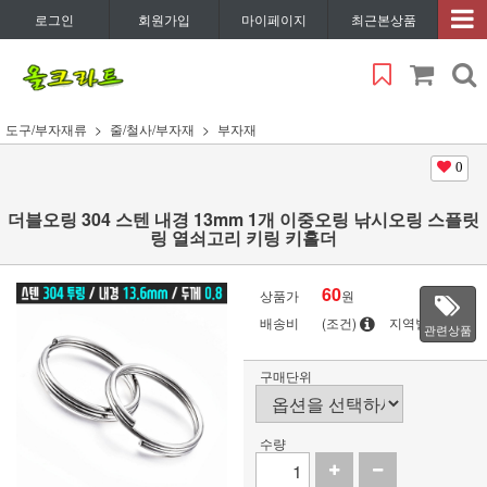
로그인
회원가입
마이페이지
최근본상품
도구/부자재류
줄/철사/부자재
부자재
0
더블오링 304 스텐 내경 13mm 1개 이중오링 낚시오링 스플릿
링 열쇠고리 키링 키홀더
60
상품가
원
배송비
(조건)
지역별
관련상품
구매단위
수량