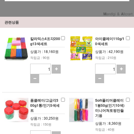
관련상품
칼라믹스4조각200
아이클레이110g/1
g13색세트
0색세트
상품가 : 18,160원
상품가 : 42,190원
적립금 : 90원
적립금 : 210원
폼클레이/고급각3
Soft폴리머클레이
00g1통/인기5색세
1봉50g(인기10색)
트
미니어쳐토핑만들
기용
상품가 : 30,250원
상품가 : 8,360원
적립금 : 150원
적립금 : 40원