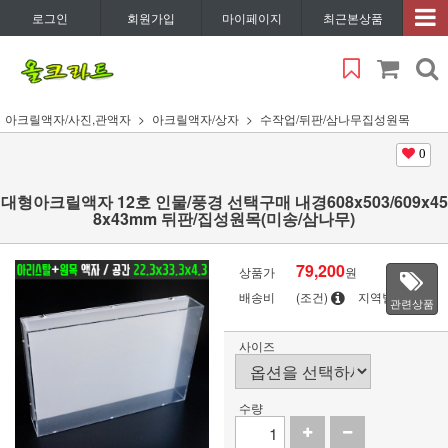
로그인
회원가입
마이페이지
최근본상품
아크릴액자/사진,관액자
아크릴액자/상자
수작업/뒤판/삼나무집성원목
0
대형아크릴액자 12호 인물/풍경 선택구매 내경608x503/609x45
8x43mm 뒤판/집성원목(미송/삼나무)
79,200
상품가
원
배송비
(조건)
지역별
관련상품
사이즈
수량