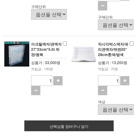
구매단위
구매단위
아크릴액자/관액자
직사각박스액자/유
27*33cm*5.0t 뒤
리관액자/뒤판20*
판/원목
28cm흰색/밤색
상품가 : 33,000원
상품가 : 13,200원
적립금 : 130원
적립금 : 70원
색상
선택상품 장바구니 담기