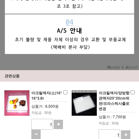
관련상품
아크릴액자(소)16*
아크릴액자/양방향
16*3.8t
관액자25*20cm뒤
판/프라스틱사출로
상품가 : 6,500원
변경
적립금 : 30원
상품가 : 7,700원
적립금 : 30원