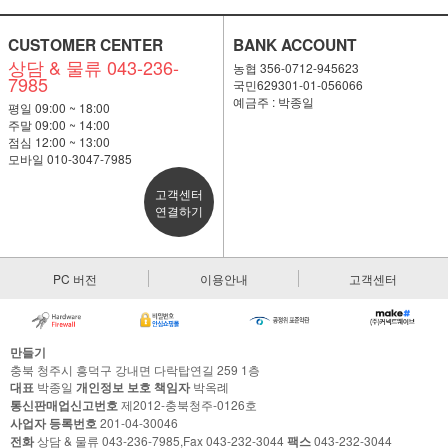
CUSTOMER CENTER
BANK ACCOUNT
상담 & 물류 043-236-
농협 356-0712-945623
7985
국민629301-01-056066
예금주 : 박종일
평일 09:00 ~ 18:00
주말 09:00 ~ 14:00
점심 12:00 ~ 13:00
모바일 010-3047-7985
고객센터
연결하기
PC 버전
이용안내
고객센터
만들기
충북 청주시 흥덕구 강내면 다락탑연길 259 1층
대표
박종일
개인정보 보호 책임자
박옥례
통신판매업신고번호
제2012-충북청주-0126호
사업자 등록번호
201-04-30046
전화
상담 & 물류 043-236-7985,Fax 043-232-3044
팩스
043-232-3044