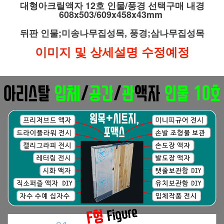
대형아크릴액자 12호 인물/풍경 선택구매 내경
608x503/609x458x43mm
뒤판 인물;미송나무집성목, 풍경;삼나무집성목
이미지 및 상세설명 수정예정