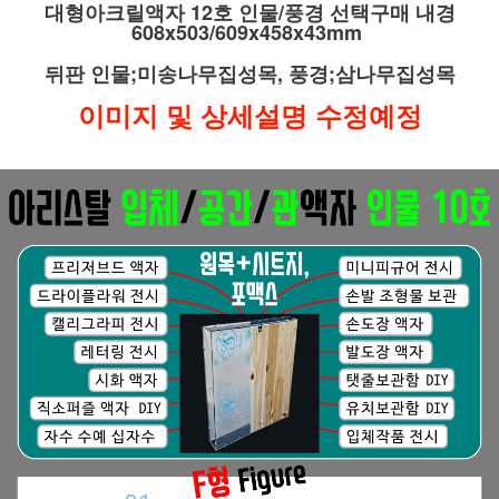
대형아크릴액자 12호 인물/풍경 선택구매 내경
608x503/609x458x43mm
뒤판 인물;미송나무집성목, 풍경;삼나무집성목
이미지 및 상세설명 수정예정