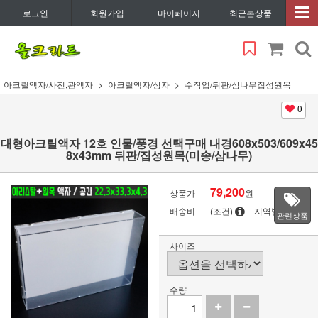
로그인
회원가입
마이페이지
최근본상품
아크릴액자/사진,관액자
아크릴액자/상자
수작업/뒤판/삼나무집성원목
0
대형아크릴액자 12호 인물/풍경 선택구매 내경608x503/609x45
8x43mm 뒤판/집성원목(미송/삼나무)
79,200
상품가
원
배송비
(조건)
지역별
관련상품
사이즈
수량