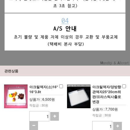
관련상품
아크릴액자(소)16*
아크릴액자/양방향
16*3.8t
관액자25*20cm뒤
판/프라스틱사출로
상품가 : 6,500원
변경
적립금 : 30원
상품가 : 7,700원
적립금 : 30원