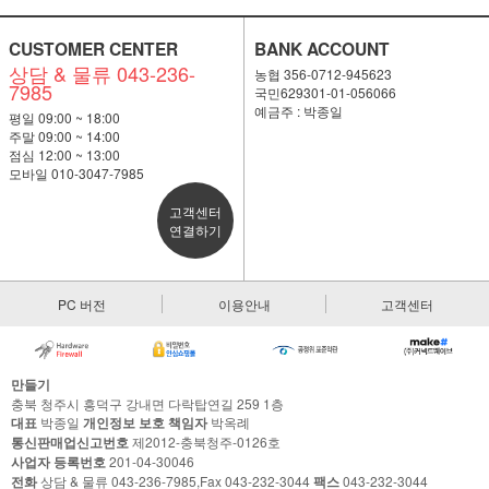
CUSTOMER CENTER
BANK ACCOUNT
상담 & 물류 043-236-
농협 356-0712-945623
7985
국민629301-01-056066
예금주 : 박종일
평일 09:00 ~ 18:00
주말 09:00 ~ 14:00
점심 12:00 ~ 13:00
모바일 010-3047-7985
고객센터
연결하기
PC 버전
이용안내
고객센터
만들기
충북 청주시 흥덕구 강내면 다락탑연길 259 1층
대표
박종일
개인정보 보호 책임자
박옥례
통신판매업신고번호
제2012-충북청주-0126호
사업자 등록번호
201-04-30046
전화
상담 & 물류 043-236-7985,Fax 043-232-3044
팩스
043-232-3044