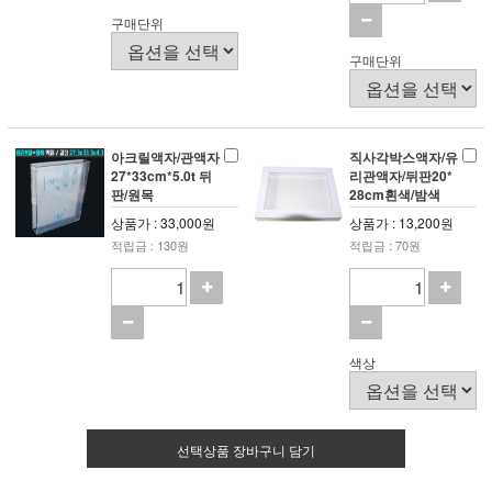
구매단위
구매단위
아크릴액자/관액자
직사각박스액자/유
27*33cm*5.0t 뒤
리관액자/뒤판20*
판/원목
28cm흰색/밤색
상품가 : 33,000원
상품가 : 13,200원
적립금 : 130원
적립금 : 70원
색상
선택상품 장바구니 담기