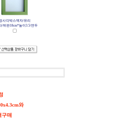
정사각박스액자/유리
/뒤판18cm*높이3.5/연두
정
0x4.3cm와
선택구매