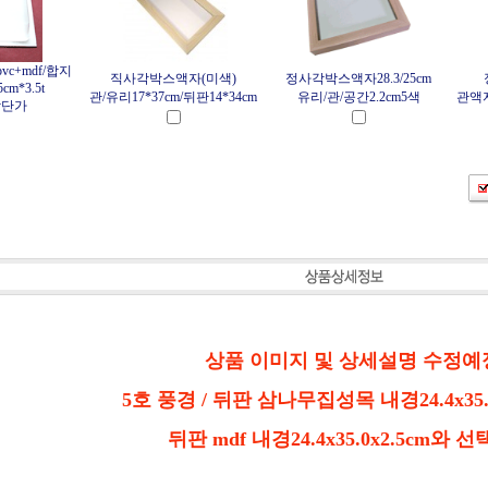
vc+mdf/합지
직사각박스액자(미색)
정사각박스액자28.3/25cm
5cm*3.5t
관/유리17*37cm/뒤판14*34cm
유리/관/공간2.2cm5색
관액자
상단가
상품 이미지 및 상세설명 수정예
5호 풍경 / 뒤판 삼나무집성목 내경24.4x35.
뒤판 mdf
내경24.4x35.0x
2.5cm와 