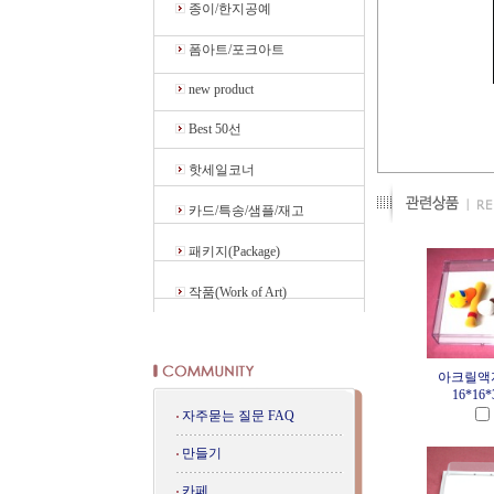
종이/한지공예
폼아트/포크아트
new product
Best 50선
핫세일코너
카드/특송/샘플/재고
패키지(Package)
작품(Work of Art)
아크릴액자
16*16*3
자주묻는 질문 FAQ
만들기
카페