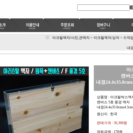
아크릴액자/사진,관액자
>
아크릴액자/상자
>
수작업
내경
아
캔버스
내경24.4x35.0
상품명 : 아크릴박스액
캔버스 5호 풍경 액자
내경24.4x35.0cmx4
원산지 : 한국
판매가격 :
36,300
원
적립금액 :
170원