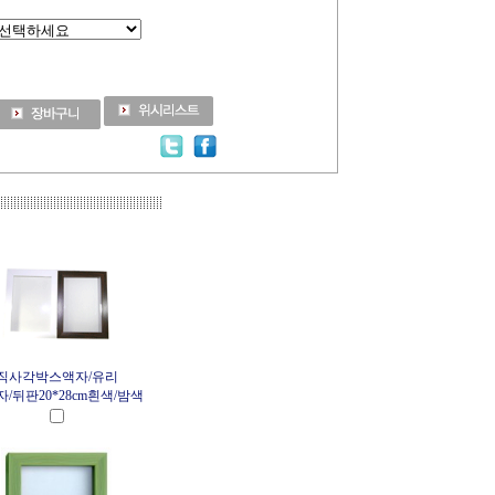
직사각박스액자/유리
/뒤판20*28cm흰색/밤색