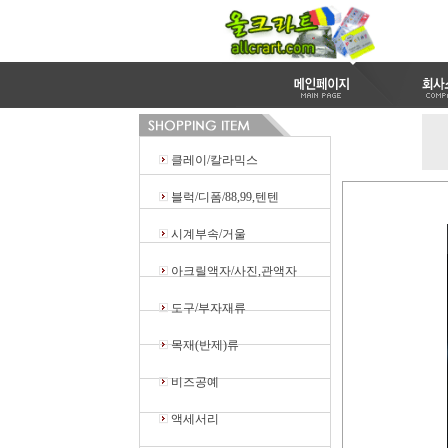
클레이/칼라믹스
블럭/디폼/88,99,텐텐
시계부속/거울
아크릴액자/사진,관액자
도구/부자재류
목재(반제)류
비즈공예
액세서리