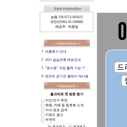
농협 356-0712-945623
국민629301-01-056066
예금주 : 박종일
1
여름휴가 안내
2
2025 설날연휴 배송안내
3
"영수증" 직접 출력 가능 !!!
4
완전히 굳기전 클레이 재사용
올크라트 첫 방문 동기
지인/친구 추천
학원, 카페 등 동호회 소개
지식 정보 검색
키워드 광고
우연히