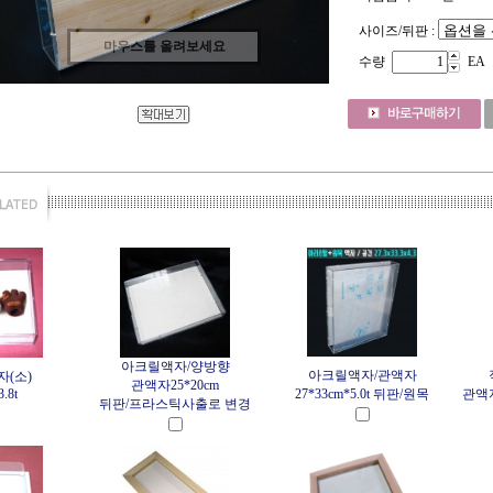
사이즈/뒤판 :
마우스를 올려보세요
수량
EA
아크릴액자/양방향
아크릴액자/관액자
(소)
관액자25*20cm
.8t
27*33cm*5.0t 뒤판/원목
관액자
뒤판/프라스틱사출로 변경