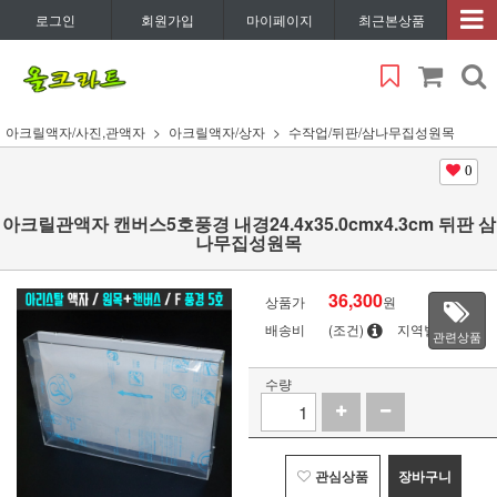
로그인
회원가입
마이페이지
최근본상품
아크릴액자/사진,관액자
아크릴액자/상자
수작업/뒤판/삼나무집성원목
0
아크릴관액자 캔버스5호풍경 내경24.4x35.0cmx4.3cm 뒤판 삼
나무집성원목
36,300
상품가
원
배송비
(조건)
지역별
관련상품
수량
관심상품
장바구니