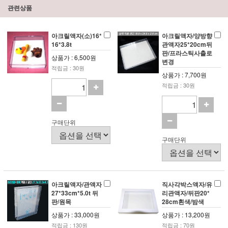
관련상품
아크릴액자(소)16*
아크릴액자/양방향
16*3.8t
관액자25*20cm뒤
판/프라스틱사출로
상품가 : 6,500원
변경
적립금 : 30원
상품가 : 7,700원
적립금 : 30원
구매단위
구매단위
아크릴액자/관액자
직사각박스액자/유
27*33cm*5.0t 뒤
리관액자/뒤판20*
판/원목
28cm흰색/밤색
상품가 : 33,000원
상품가 : 13,200원
적립금 : 130원
적립금 : 70원