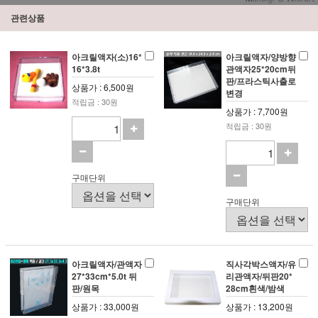
관련상품
아크릴액자(소)16*
아크릴액자/양방향
16*3.8t
관액자25*20cm뒤
판/프라스틱사출로
상품가 : 6,500원
변경
적립금 : 30원
상품가 : 7,700원
적립금 : 30원
구매단위
구매단위
아크릴액자/관액자
직사각박스액자/유
27*33cm*5.0t 뒤
리관액자/뒤판20*
판/원목
28cm흰색/밤색
상품가 : 33,000원
상품가 : 13,200원