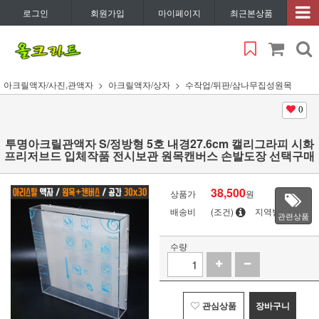
로그인
회원가입
마이페이지
최근본상품
아크릴액자/사진,관액자
아크릴액자/상자
수작업/뒤판/삼나무집성원목
0
투명아크릴관액자 S/정방형 5호 내경27.6cm 캘리그라피 시화
프리저브드 입체작품 전시보관 원목캔버스 손발도장 선택구매
38,500
상품가
원
배송비
(조건)
지역별
관련상품
수량
관심상품
장바구니