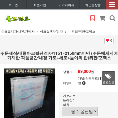
로그인
회원가입
마이페이지
최근본상품
아크릴액자/사진,관액자
아크릴액자/상자
수작업/뒤판/포맥스
0
주문제작/대형아크릴관액자/1151~2150mm미만 (주문메세지에
기재한 작품공간/내경 가로+세로+높이의 합)뒤판/포맥스
99,000
상품가
원
개별(단품무료)
지역
관련상품
배송비
별
가로세로
높이길이
의합