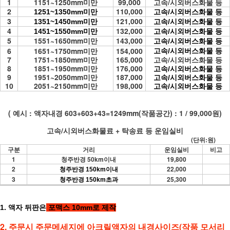
1
1151~1250mm미만
99,000
고속/시외버스화물 등
2
110,000
1251~1350mm미만
고속/시외버스화물 등
3
121,000
1351~1450mm미만
고속/시외버스화물 등
4
132,000
1451~1550mm미만
고속/시외버스화물 등
5
1551~1650mm미만
143,000
고속/시외버스화물 등
6
1651~1750mm미만
154,000
고속/시외버스화물 등
7
1751~1850mm미만
165,000
고속/시외버스화물 등
8
1851~1950mm미만
176,000
고속/시외버스화물 등
9
1951~2050mm미만
187,000
고속/시외버스화물 등
10
2051~2150mm미만
198,000
고속/시외버스화물 등
( 예시
: 액자내경 603+603+43=1249mm(작품공간) : 1 / 99,000원)
고속/시외버스화물료 + 탁송료 등 운임실비
(단위:원)
구분
거리
운임실비
비고
1
청주반경 50km이내
19,800
2
22,000
청주반경 150km이내
3
25,300
청주반경 150km초과
1. 액자 뒤판은
포맥스 10mm로 제작
2. 주문시 주문메세지에 아크릴액자의 내경사이즈
(작품 모서리