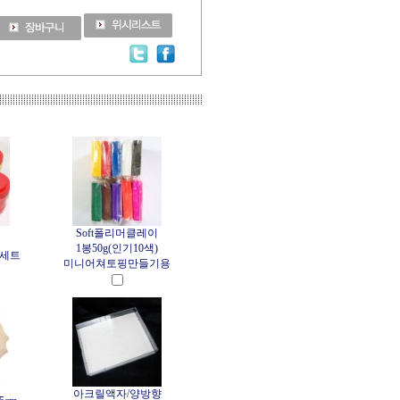
Soft폴리머클레이
1봉50g(인기10색)
색세트
미니어쳐토핑만들기용
아크릴액자/양방향