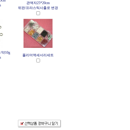
5cm
관액자25*20cm
m
뒤판/프라스틱사출로 변경
약10g
폴리머액세서리세트
m