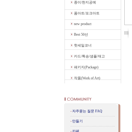
종이/한지공예
폼아트/포크아트
new product
Best 50선
핫세일코너
카드/특송/샘플/재고
패키지(Package)
작품(Work of Art)
자주묻는 질문 FAQ
만들기
카페