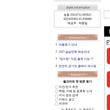
농협 356-0712-945623
국민629301-01-056066
예금주 : 박종일
1
여름휴가 안내
2
2025 설날연휴 배송안내
3
"영수증" 직접 출력 가능 !!!
4
완전히 굳기전 클레이 재사용
올크라트 첫 방문 동기
지인/친구 추천
학원, 카페 등 동호회 소개
지식 정보 검색
키워드 광고
우연히