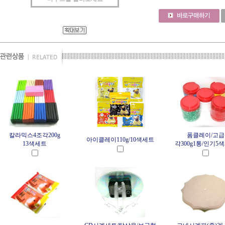
칼라믹스4조각200g
폼클레이/고급
아이클레이110g/10색세트
13색세트
각300g1통/인기5