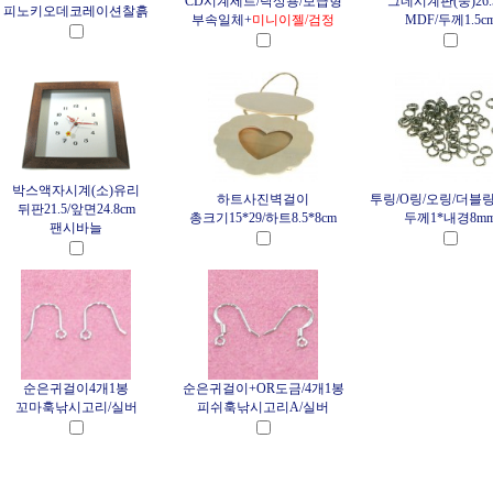
CD시계세트/탁상용/보급형
그네시계판(중)26.
피노키오데코레이션찰흙
부속일체+
미니이젤/검정
MDF/두께1.5c
박스액자시계(소)유리
하트사진벽걸이
투링/O링/오링/더블링/
뒤판21.5/앞면24.8cm
총크기15*29/하트8.5*8cm
두께1*내경8m
팬시바늘
순은귀걸이4개1봉
순은귀걸이+OR도금/4개1봉
꼬마훅낚시고리/실버
피쉬훅낚시고리A/실버