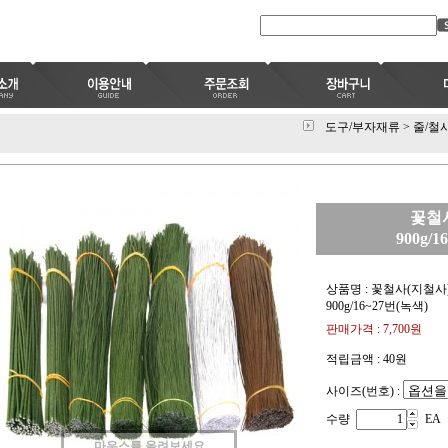
도구/부자재류
>
줄/철
꽃철사
900g/
상품명 : 꽃철사(지철사)
900g/16~27번(녹색)
판매가격 :
7,700
원
적립금액 :
40원
사이즈(번호) :
수량
EA
마우스를 올려보세요