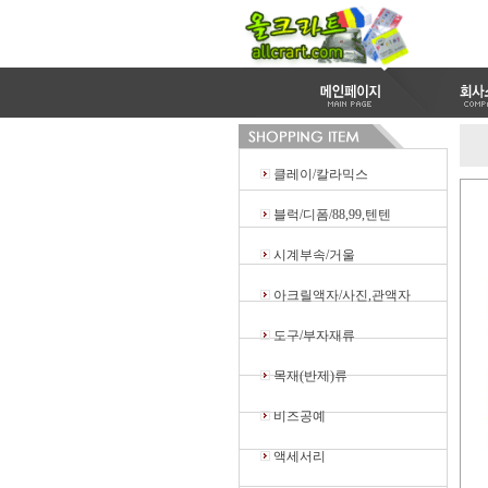
클레이/칼라믹스
블럭/디폼/88,99,텐텐
시계부속/거울
아크릴액자/사진,관액자
도구/부자재류
목재(반제)류
비즈공예
액세서리