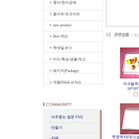
종이/한지공예
폼아트/포크아트
new product
Best 50선
핫세일코너
카드/특송/샘플/재고
패키지(Package)
작품(Work of Art)
아크릴액자
16*16*3
자주묻는 질문 FAQ
만들기
투명액자(대/소)p
카페