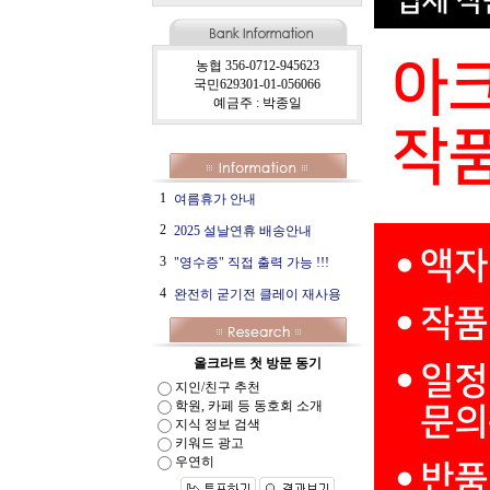
농협 356-0712-945623
국민629301-01-056066
예금주 : 박종일
1
여름휴가 안내
2
2025 설날연휴 배송안내
3
"영수증" 직접 출력 가능 !!!
4
완전히 굳기전 클레이 재사용
올크라트 첫 방문 동기
지인/친구 추천
학원, 카페 등 동호회 소개
지식 정보 검색
키워드 광고
우연히