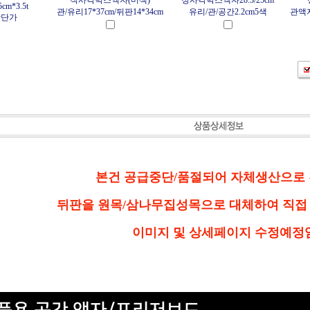
직사각박스액자(미색)
정사각박스액자28.3/25cm
5cm*3.5t
관/유리17*37cm/뒤판14*34cm
유리/관/공간2.2cm5색
관액자
상단가
본건 공급중단/품절되어 자체생산으로 
뒤판을 원목/삼나무집성목으로 대체하여 직접 
이미지 및 상세페이지 수정예정