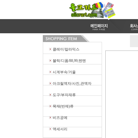
클레이/칼라믹스
블럭/디폼/88,99,텐텐
시계부속/거울
아크릴액자/사진,관액자
도구/부자재류
목재(반제)류
비즈공예
액세서리