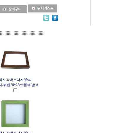
직사각박스액자/유리
/뒤판20*28cm흰색/밤색