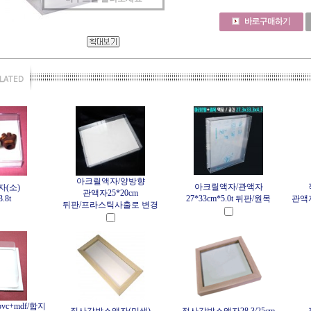
아크릴액자/양방향
아크릴액자/관액자
(소)
관액자25*20cm
.8t
27*33cm*5.0t 뒤판/원목
관액자
뒤판/프라스틱사출로 변경
vc+mdf/합지