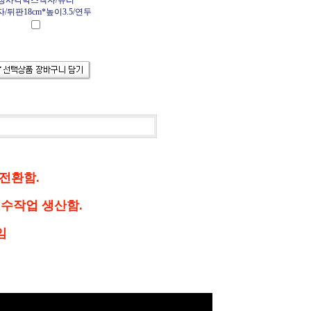
정사각박스액자/유리
/뒤판18cm*높이3.5/연두
전환함.
수작업 생산함.
임