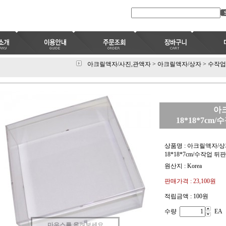
아크릴액자/사진,관액자
>
아크릴액자/상자
>
수작업
아
18*18*7c
상품명 : 아크릴액자/
18*18*7cm/수작업 
원산지 : Korea
판매가격 :
23,100원
적립금액 :
100원
수량
EA
마우스를 올려보세요