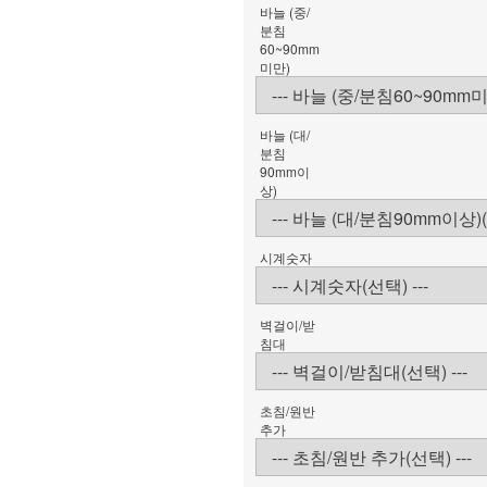
바늘 (중/
분침
60~90mm
미만)
바늘 (대/
분침
90mm이
상)
시계숫자
벽걸이/받
침대
초침/원반
추가