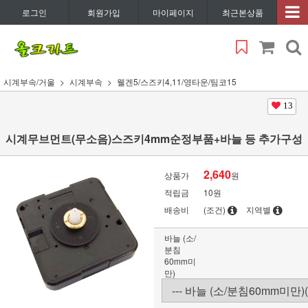
로그인
회원가입
마이페이지
최근본상품
시계부속/거울
시계부속
웰겐5/스즈키4,11/영타운/팀코15
13
시계무브먼트(무소음)스즈키4mm순정부품+바늘 등 추가구성
2,640
상품가
원
적립금
10원
배송비
(조건)
지역별
바늘 (소/
분침
60mm미
만)