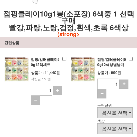
점핑클레이10g1봉(소포장) 6색중 1 선택
구매
빨강,파랑,노랑,검정,흰색,초록 6색상
(
strong>
관련상품
점핑/컬러클레이5
점핑/컬러클레이5
0g12색세트
0g12색상별낱개
상품가 : 11,440원
상품가 : 990원
적립금 : 50원
구매단위
색상