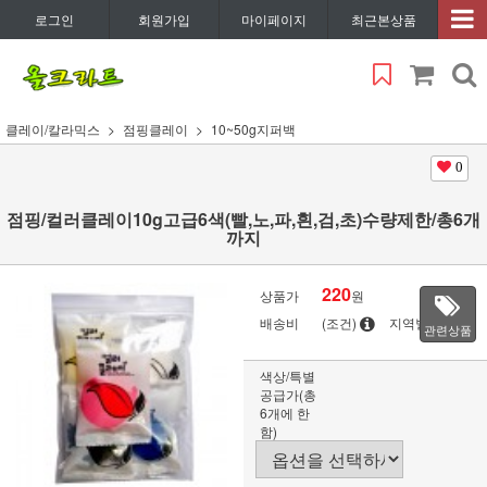
로그인
회원가입
마이페이지
최근본상품
클레이/칼라믹스
점핑클레이
10~50g지퍼백
0
점핑/컬러클레이10g고급6색(빨,노,파,흰,검,초)수량제한/총6개
까지
220
상품가
원
배송비
(조건)
지역별
관련상품
색상/특별
공급가(총
6개에 한
함)