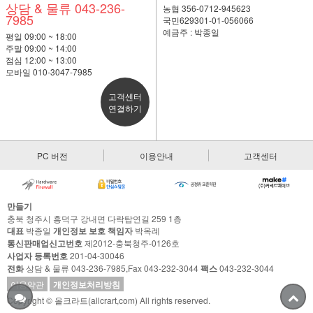
상담 & 물류 043-236-
농협 356-0712-945623
7985
국민629301-01-056066
예금주 : 박종일
평일 09:00 ~ 18:00
주말 09:00 ~ 14:00
점심 12:00 ~ 13:00
모바일 010-3047-7985
고객센터
연결하기
PC 버전
이용안내
고객센터
만들기
충북 청주시 흥덕구 강내면 다락탑연길 259 1층
대표
박종일
개인정보 보호 책임자
박옥례
통신판매업신고번호
제2012-충북청주-0126호
사업자 등록번호
201-04-30046
전화
상담 & 물류 043-236-7985,Fax 043-232-3044
팩스
043-232-3044
이용약관
개인정보처리방침
Copyright © 올크라트(allcrart,com) All rights reserved.