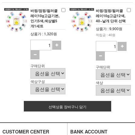
바핑/점핑/컬러클
바핑/점핑/컬러클
레이10g고급기본,
레이10g고급12색,
인기5색,색상별5
40~낱개 단위 선택
개1세트
상품가 : 9,900원
상품가 : 1,320원
적립금 : 40원
구매단위
구매단위
색상구성
색상
선택상품 장바구니 담기
CUSTOMER CENTER
BANK ACCOUNT