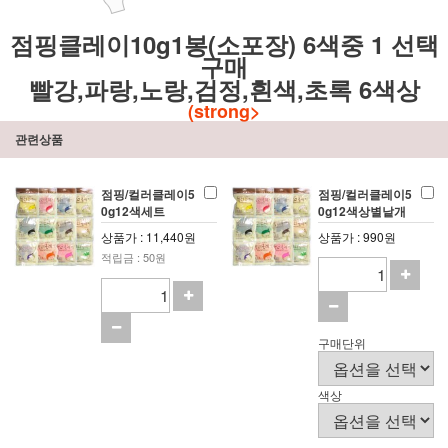
점핑클레이10g1봉(소포장) 6색중 1 선택
구매
빨강,파랑,노랑,검정,흰색,초록 6색상
(
strong>
관련상품
점핑/컬러클레이5
점핑/컬러클레이5
0g12색세트
0g12색상별낱개
상품가 : 11,440원
상품가 : 990원
적립금 : 50원
구매단위
색상