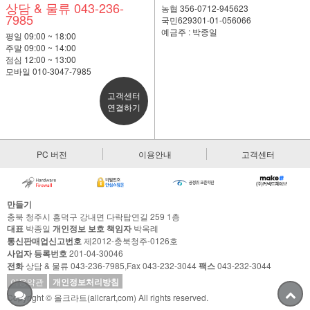
상담 & 물류 043-236-
농협 356-0712-945623
7985
국민629301-01-056066
예금주 : 박종일
평일 09:00 ~ 18:00
주말 09:00 ~ 14:00
점심 12:00 ~ 13:00
모바일 010-3047-7985
고객센터
연결하기
PC 버전
이용안내
고객센터
만들기
충북 청주시 흥덕구 강내면 다락탑연길 259 1층
대표
박종일
개인정보 보호 책임자
박옥례
통신판매업신고번호
제2012-충북청주-0126호
사업자 등록번호
201-04-30046
전화
상담 & 물류 043-236-7985,Fax 043-232-3044
팩스
043-232-3044
이용약관
개인정보처리방침
Copyright © 올크라트(allcrart,com) All rights reserved.