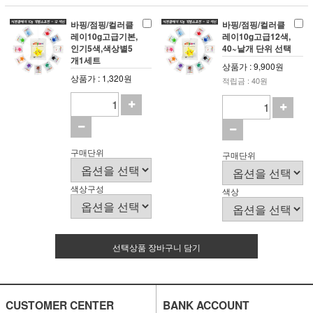
바핑/점핑/컬러클
바핑/점핑/컬러클
레이10g고급기본,
레이10g고급12색,
인기5색,색상별5
40~낱개 단위 선택
개1세트
상품가 : 9,900원
상품가 : 1,320원
적립금 : 40원
구매단위
구매단위
색상구성
색상
선택상품 장바구니 담기
CUSTOMER CENTER
BANK ACCOUNT