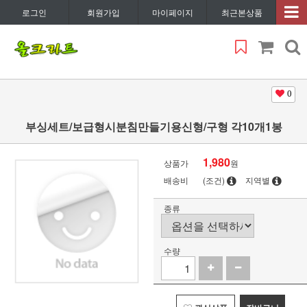
로그인
회원가입
마이페이지
최근본상품
0
부싱세트/보급형시분침만들기용신형/구형 각10개1봉
1,980
상품가
원
배송비
(조건)
지역별
종류
수량