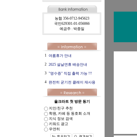
농협 356-0712-945623
국민629301-01-056066
예금주 : 박종일
1
여름휴가 안내
2
2025 설날연휴 배송안내
3
"영수증" 직접 출력 가능 !!!
4
완전히 굳기전 클레이 재사용
올크라트 첫 방문 동기
지인/친구 추천
학원, 카페 등 동호회 소개
지식 정보 검색
키워드 광고
우연히