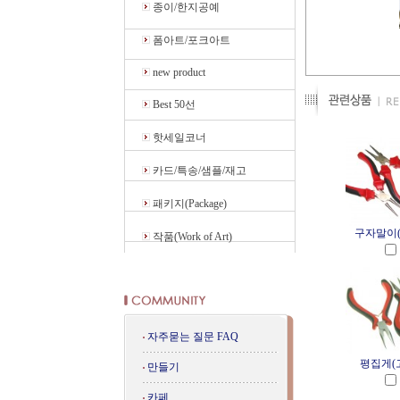
종이/한지공예
폼아트/포크아트
new product
Best 50선
핫세일코너
카드/특송/샘플/재고
패키지(Package)
구자말이(
작품(Work of Art)
자주묻는 질문 FAQ
평집게(
만들기
카페