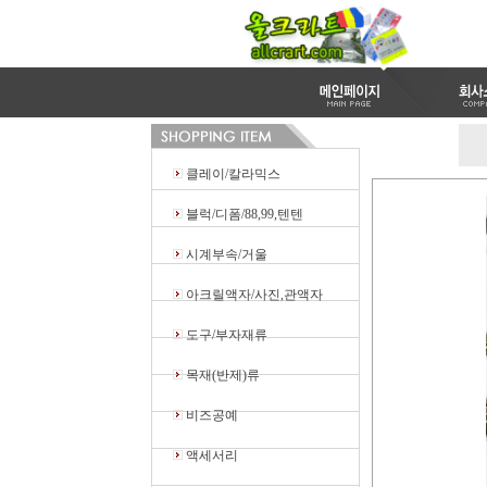
클레이/칼라믹스
블럭/디폼/88,99,텐텐
시계부속/거울
아크릴액자/사진,관액자
도구/부자재류
목재(반제)류
비즈공예
액세서리