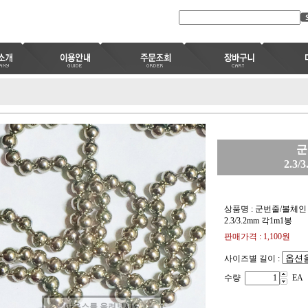
군
2.3
상품명 : 군번줄/볼체인
2.3/3.2mm 각1m1봉
판매가격 :
1,100
원
사이즈별 길이 :
수량
EA
마우스를 올려보세요