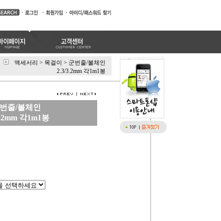
액세서리
>
목걸이
>
군번줄/볼체인
2.3/3.2mm 각1m1봉
번줄/볼체인
/3.2mm 각1m1봉