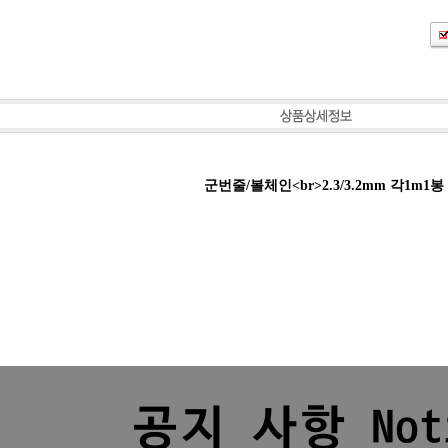
군번줄/볼체인<br>2.3/3.2mm 각1m1봉