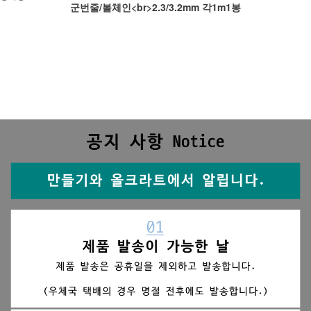
군번줄/볼체인<br>2.3/3.2mm 각1m1봉