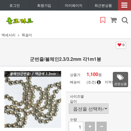
로그인
회원가입
마이페이지
최근본상품
액세서리
목걸이
0
군번줄/볼체인2.3/3.2mm 각1m1봉
1,100
상품가
원
배송비
(조건)
지역별
관련상품
사이즈별
길이
수량