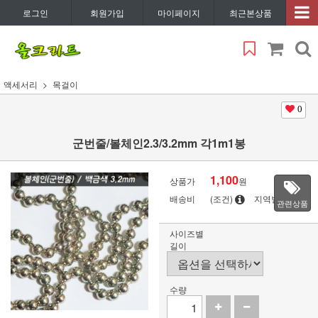
로그인
회원가입
마이페이지
최근본상품
액세서리
목걸이
0
군번줄/볼체인2.3/3.2mm 각1m1봉
1,100
상품가
원
배송비
(조건)
지역별
관련상품
사이즈별
길이
수량