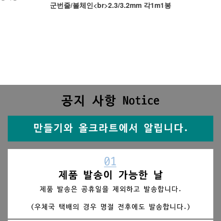
군번줄/볼체인<br>2.3/3.2mm 각1m1봉