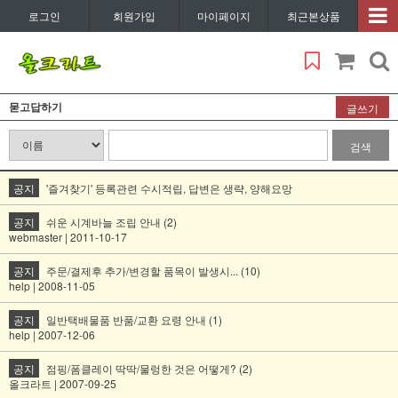
로그인
회원가입
마이페이지
최근본상품
묻고답하기
글쓰기
검색
공지
'즐겨찾기' 등록관련 수시적립, 답변은 생략, 양해요망
공지
쉬운 시계바늘 조립 안내 (2)
webmaster | 2011-10-17
공지
주문/결제후 추가/변경할 품목이 발생시... (10)
help | 2008-11-05
공지
일반택배물품 반품/교환 요령 안내 (1)
help | 2007-12-06
공지
점핑/폼클레이 딱딱/물렁한 것은 어떻게? (2)
올크라트 | 2007-09-25