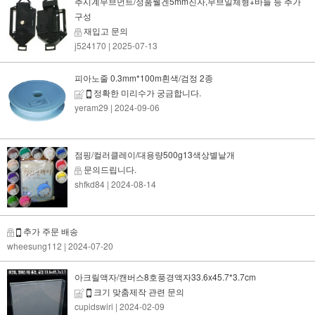
추시계무브먼트/정품웰겐5mm진자,무브일체형+바늘 등 추가
구성
재입고 문의
j524170
| 2025-07-13
피아노줄 0.3mm*100m흰색/검정 2종
정확한 미리수가 궁금합니다.
yeram29
| 2024-09-06
점핑/컬러클레이/대용량500g13색상별낱개
문의드립니다.
shfkd84
| 2024-08-14
추가 주문 배송
wheesung112
| 2024-07-20
아크릴액자/캔버스8호풍경액자33.6x45.7*3.7cm
크기 맞춤제작 관련 문의
cupidswiri
| 2024-02-09