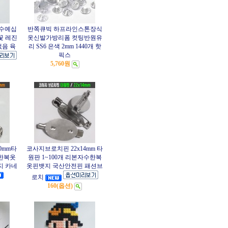
수예십
반쪽큐빅 하프라인스톤장식
꽃 레진
옷신발가방리폼 컷팅반원유
없음 육
리 SS6 은색 2mm 1440개 핫
픽스
5,760원
0mm타
코사지브로치핀 22x14mm 타
수한복옷
원판 1~100개 리본자수한복
지 카네
옷핀뱃지 국산안전핀 패션브
로치
160(옵션)