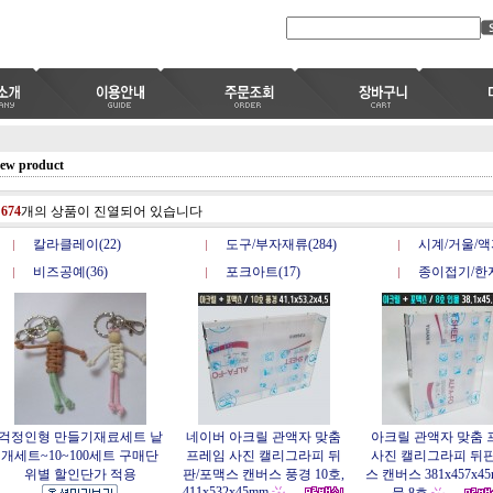
ew product
총
674
개의 상품이 진열되어 있습니다
칼라클레이(22)
도구/부자재류(284)
시계/거울/액자
비즈공예(36)
포크아트(17)
종이접기/한지
걱정인형 만들기재료세트 낱
네이버 아크릴 관액자 맞춤
아크릴 관액자 맞춤 
개세트~10~100세트 구매단
프레임 사진 캘리그라피 뒤
사진 캘리그라피 뒤판
위별 할인단가 적용
판/포맥스 캔버스 풍경 10호,
스 캔버스 381x457x45
411x532x45mm