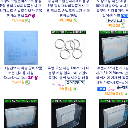
투명아크릴관액자 8호 풍경
투명아크릴관액자 8호 풍경
이중오링 국산 내경 1
P형 캘리그라피작품전시 프
P형 캘리그라피작품전시 프
100개 더블오링 낚시
리저브드 손발도장보관 원목
리저브드 손발도장보관 원목
플릿링 키링홀더링 투
캔버스/판넬
캔버스/판넬
걸이/인식표
49,500원
49,500원
70(옵션)
아크릴관액자 미술 공예작품
투링 국산 내경 13mm 1개 더
주문제작/대형아크
보관 전시용 내경
블링 키링 열쇠고리 귀걸이
자/1151~2150mm미
45.6x45.6x4.3cm
목걸이 팔찌 낚시오링 키홀
메세지에 기재한 작품
59,400원
내경 가로+세로+높이
더
66(옵션)
88,000(옵션)