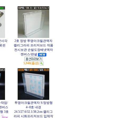
근사각
2호 정방 투명아크릴관액자
 옷핀
캘리그라피 프리저브드 작품
전시보관 손발도장배냇액자
캔버스/판넬
5,940(옵션)
작업/
투명아크릴관액자 S/정방형
m 캔버스
4~8호 내경
형 3호
24.5/27.6/32.1/38.2cm 캘리그
라피 시화프리저브드 입체작