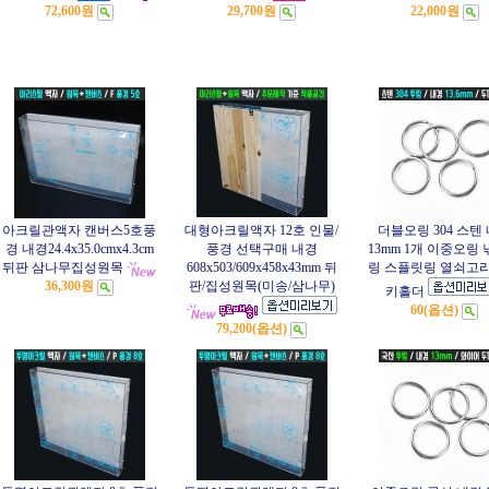
72,600원
29,700원
22,000원
아크릴관액자 캔버스5호풍
대형아크릴액자 12호 인물/
더블오링 304 스텐
경 내경24.4x35.0cmx4.3cm
풍경 선택구매 내경
13mm 1개 이중오링
뒤판 삼나무집성원목
608x503/609x458x43mm 뒤
링 스플릿링 열쇠고리
36,300원
판/집성원목(미송/삼나무)
키홀더
60(옵션)
79,200(옵션)