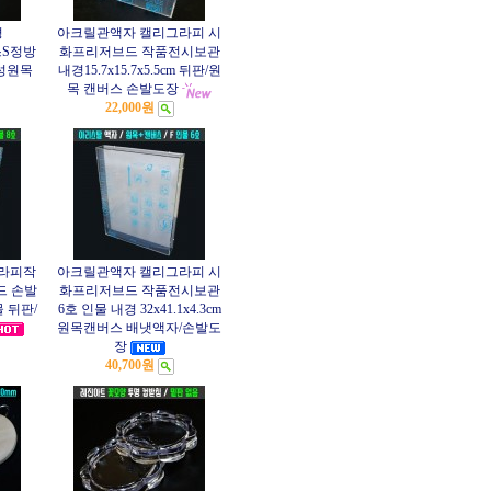
경
아크릴관액자 캘리그라피 시
버스S정방
화프리저브드 작품전시보관
성원목
내경15.7x15.7x5.5cm 뒤판/원
목 캔버스 손발도장
22,000원
라피작
아크릴관액자 캘리그라피 시
드 손발
화프리저브드 작품전시보관
 뒤판/
6호 인물 내경 32x41.1x4.3cm
원목캔버스 배냇액자/손발도
장
40,700원