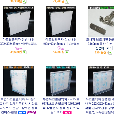
36,300원
29,700원
아크릴관액자 정방 내경
아크릴관액자 정방내경
코사지 브로치핀 둥
302x302x45mm 뒤판/포맥스
402x402x45mm 뒤판/포맥스
31x9mm 국산 안전
39,600원
55,000원
150(옵션)
투명아크릴관액자 A2 캘리
투명아크릴관액자 25x25 프
아크릴액자 정방형 수
그라피 입체작품전시 시화프
리저브드 손발도장 캘리그라
내경 222x222x40m
리저브드 손발도장보관 원목
피 작품전시 원목 캔버스 벽
작품 전시보관용 정방
캔버스/판넬
걸이액자
뒤판/삼나무집성원목