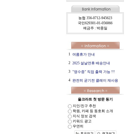
농협 356-0712-945623
국민629301-01-056066
예금주 : 박종일
1
여름휴가 안내
2
2025 설날연휴 배송안내
3
"영수증" 직접 출력 가능 !!!
4
완전히 굳기전 클레이 재사용
올크라트 첫 방문 동기
지인/친구 추천
학원, 카페 등 동호회 소개
지식 정보 검색
키워드 광고
우연히