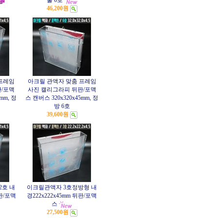
물 6호
46,200원
프레임
아크릴 관액자 맞춤 프레임
/포맥
사진 캘리그라피 뒤판/포맥
mm, 정
스 캔버스 320x320x45mm, 정
방 6호
39,600원
2호 내
이크릴관액자 3호정방형 내
뒤판/포맥
경222x222x45mm 뒤판/포맥
스
27,500원