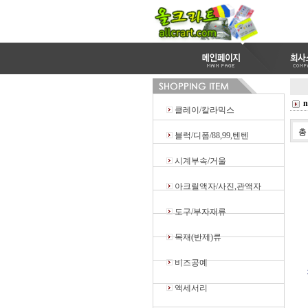
n
클레이/칼라믹스
블럭/디폼/88,99,텐텐
시계부속/거울
아크릴액자/사진,관액자
도구/부자재류
목재(반제)류
비즈공예
액세서리