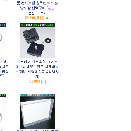
품 전시보관 원목캔버스 손
발도장 선택구매
28,600(옵션)
 내경
스즈키 시계부속 5mm 기본
 낚시오
형 suzuki 무브먼트 시계바늘
 키링
소/미니 체험학습교육용벽시
계
1,540원