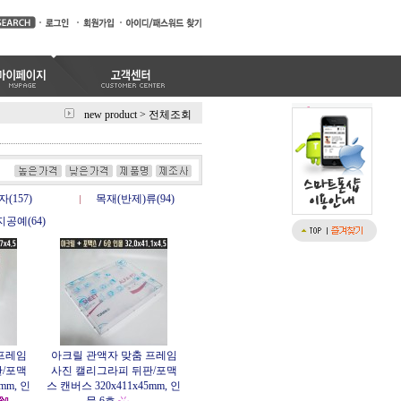
new product
>
전체조회
(157)
목재(반제)류(94)
공예(64)
프레임
아크릴 관액자 맞춤 프레임
/포맥
사진 캘리그라피 뒤판/포맥
mm, 인
스 캔버스 320x411x45mm, 인