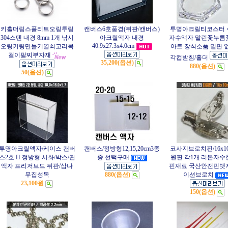
키홀더링스플리트오링투링
캔버스6호풍경(뒤판/캔버스)
투명아크릴티코스터 
304스텐 내경 8mm 1개 낚시
아크릴액자 내경
자수액자 말린꽃누름
40.9x27.3x4.0cm
오링키링만들기열쇠고리목
아트 장식소품 밑판 
걸이팔찌부자재
각컵받침/홀더
35,200(옵션)
880(옵션)
50(옵션)
투명아크릴액자/케이스 캔버
캔버스/정방형12,15,20cm3종
코사지브로치핀/16x1
스2호 H 정방형 시화/박스/관
중 선택구매
원판 각1개 리본자
액자 프리저브드 뒤판/삼나
핀재료 국산안전핀뱃
무집성목
880(옵션)
이션브로치
23,100원
150(옵션)