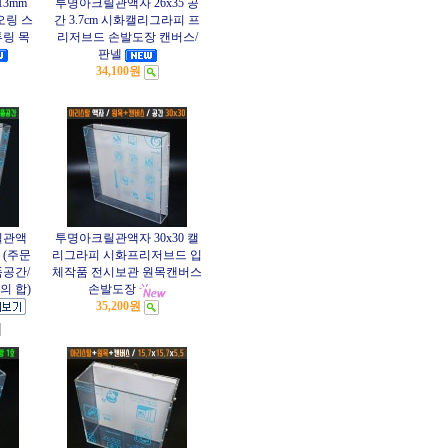
3mm
투명아크릴관액자 26x35 공
오링 스
간 3.7cm 시화캘리그라피 프
링 목
리저브드 손발도장 캔버스/
판넬
34,100원
릴관액
투명아크릴관액자 30x30 캘
만 (주문
리그라피 시화프리저브드 입
공간/
체작품 전시보관 원목캔버스
의 합)
손발도장
35,200원