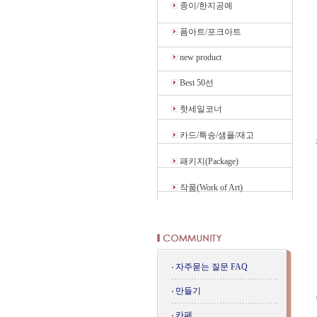
종이/한지공예
폼아트/포크아트
new product
Best 50선
핫세일코너
카드/특송/샘플/재고
패키지(Package)
작품(Work of Art)
자주묻는 질문 FAQ
만들기
카페