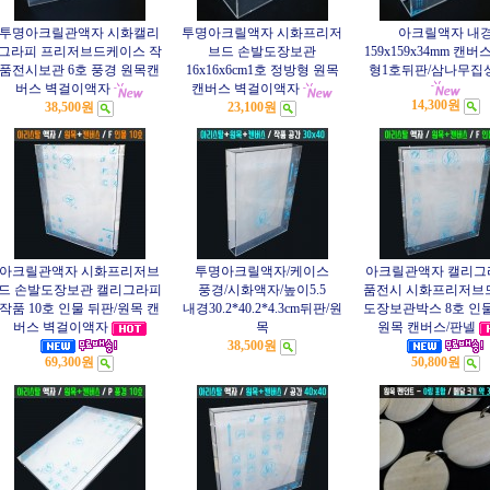
투명아크릴관액자 시화캘리
투명아크릴액자 시화프리저
아크릴액자 내
그라피 프리저브드케이스 작
브드 손발도장보관
159x159x34mm 캔
품전시보관 6호 풍경 원목캔
16x16x6cm1호 정방형 원목
형1호뒤판/삼나무집
버스 벽걸이액자
캔버스 벽걸이액자
14,300원
38,500원
23,100원
아크릴관액자 시화프리저브
투명아크릴액자/케이스
아크릴관액자 캘리그
드 손발도장보관 캘리그라피
풍경/시화액자/높이5.5
품전시 시화프리저브
작품 10호 인물 뒤판/원목 캔
내경30.2*40.2*4.3cm뒤판/원
도장보관박스 8호 인물
버스 벽걸이액자
목
원목 캔버스/판넬
38,500원
69,300원
50,800원