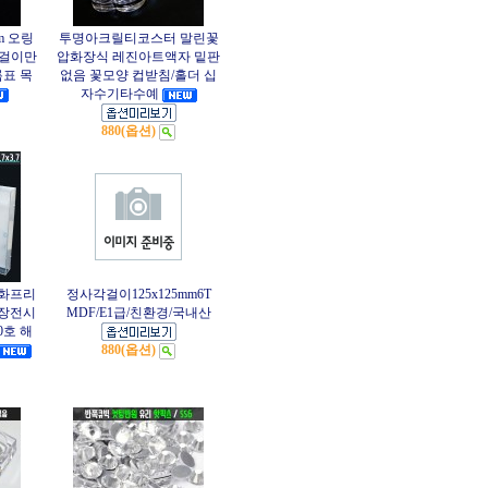
m 오링
투명아크릴티코스터 말린꽃
귀걸이만
압화장식 레진아트액자 밑판
표 목
없음 꽃모양 컵받침/홀더 십
자수기타수예
880(옵션)
화프리
정사각걸이125x125mm6T
장전시
MDF/E1급/친환경/국내산
0호 해
880(옵션)