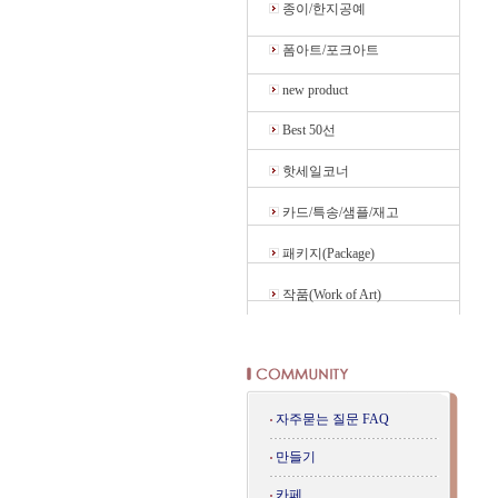
종이/한지공예
폼아트/포크아트
new product
Best 50선
핫세일코너
카드/특송/샘플/재고
패키지(Package)
작품(Work of Art)
자주묻는 질문 FAQ
만들기
카페