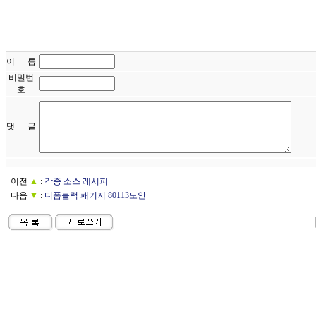
이 름
비밀번
호
댓 글
이전
▲
:
각종 소스 레시피
다음
▼
:
디폼블럭 패키지 80113도안