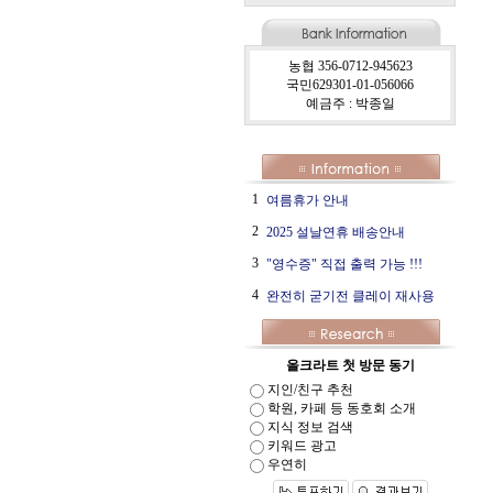
농협 356-0712-945623
국민629301-01-056066
예금주 : 박종일
1
여름휴가 안내
2
2025 설날연휴 배송안내
3
"영수증" 직접 출력 가능 !!!
4
완전히 굳기전 클레이 재사용
올크라트 첫 방문 동기
지인/친구 추천
학원, 카페 등 동호회 소개
지식 정보 검색
키워드 광고
우연히