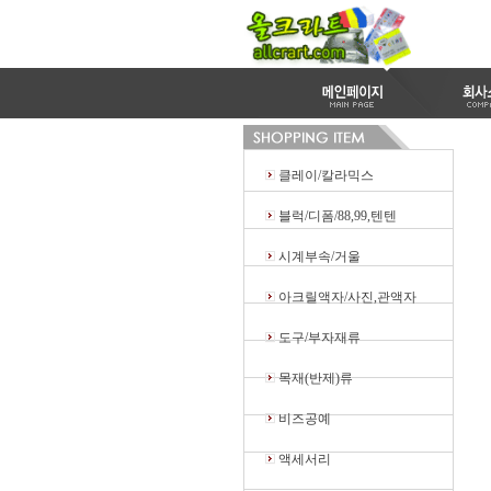
클레이/칼라믹스
블럭/디폼/88,99,텐텐
시계부속/거울
아크릴액자/사진,관액자
도구/부자재류
목재(반제)류
비즈공예
액세서리