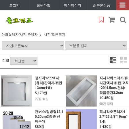
로그인
회원가입
마이페이지
최근본상품
아크릴액자/사진,관액자
사진/오픈액자
정렬
정사각박스액자
직사각박스액자/유
(유리)관액자/뒤판
리관액자 뒤판12.5
13cm(4색)
*29*4.5cm/흰색/
작품공간3.2cm
5,170원
10,450원
20원 적립
90원 적립
캔버스/정방형12,1
직사각오픈액자1
5,20cm3종중 선
2.7*23.5/8*19cm*
택구매
1.4t
880원
1,430원