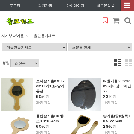
로그인
회원가입
마이페이지
최근본상품
시계부속/거울
거울만들기재료
정렬
토끼손거울8.5*17
타원거울 20*29c
cm10개1조~낱개
m5개이상 구매단
옵션
가
6,050원
2,310원
30원 적립
10원 적립
튤립손거울/10개1
손거울(중)/원목1
조8.8*16.4cm
0.5*22.5cm
6,050원
2,860원
30원 적립
10원 적립