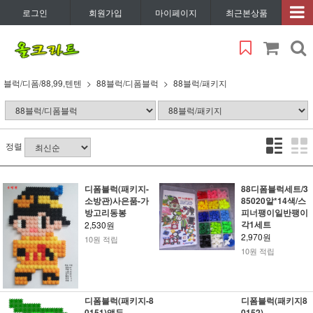
로그인
회원가입
마이페이지
최근본상품
블럭/디폼/88,99,텐텐
88블럭/디폼블럭
88블럭/패키지
정렬
디폼블럭(패키지-
88디폼블럭세트/3
소방관)사은품-가
85020알*14색/스
방고리동봉
피너팽이일반팽이
각1세트
2,530원
2,970원
10원 적립
10원 적립
디폼블럭(패키지-8
디폼블럭(패키지8
0151)앵두
0152)