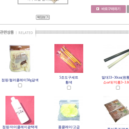
5조도구세트
밀대33~30cm(원
점핑/컬러클레이50g갈색
황색
소or대/지름3~3.8
점핑/아이클레이광택제
폼클레이/고급