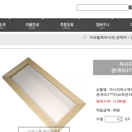
아크릴액자/사진,관액자
>
직사각
관/유리17*
상품명 : 직사각박스액
관/유리17*37cm/뒤판14
판매가격 :
11,000원
적립금액 :
40원
수량
EA
마우스를 올려보세요