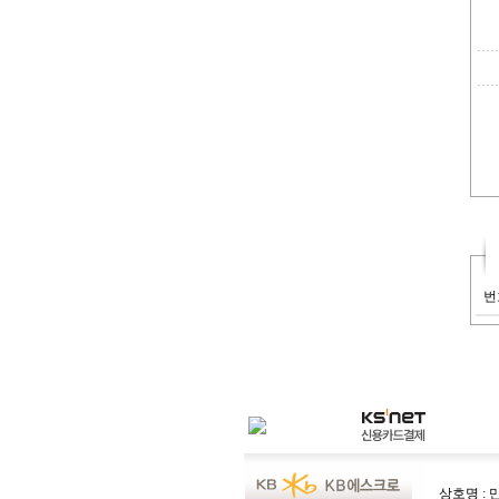
번
상호명 : 