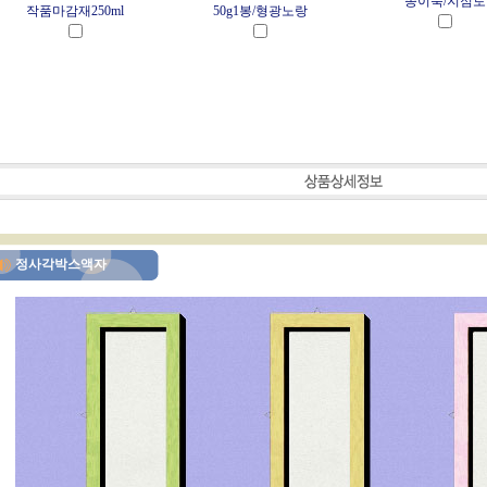
종이죽/지점토
작품마감재250ml
50g1봉/형광노랑
정사각박스액자