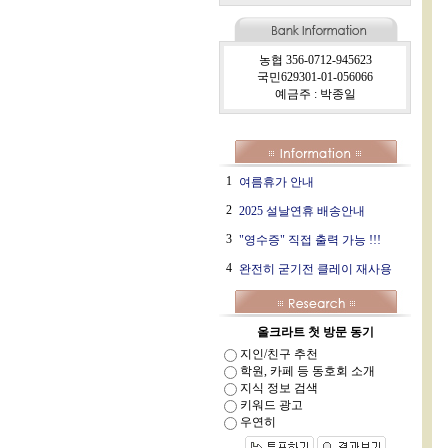
농협 356-0712-945623
국민629301-01-056066
예금주 : 박종일
1
여름휴가 안내
2
2025 설날연휴 배송안내
3
"영수증" 직접 출력 가능 !!!
4
완전히 굳기전 클레이 재사용
올크라트 첫 방문 동기
지인/친구 추천
학원, 카페 등 동호회 소개
지식 정보 검색
키워드 광고
우연히