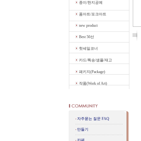
종이/한지공예
폼아트/포크아트
new product
Best 50선
핫세일코너
카드/특송/샘플/재고
패키지(Package)
작품(Work of Art)
자주묻는 질문 FAQ
만들기
카페