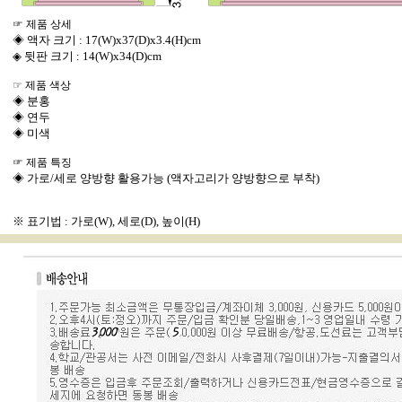
☞ 제품 상세
◈ 액자 크기 : 17(W)x37(D)x3.4(H)cm
◈ 뒷판 크기 : 14(W)x34(D)cm
☞ 제품 색상
◈ 분홍
◈ 연두
◈ 미색
☞ 제품 특징
◈ 가로/세로 양방향 활용가능 (액자고리가 양방향으로 부착)
※ 표기법 : 가로(W), 세로(D), 높이(H)