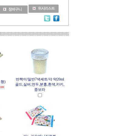
반짝이/일반7색세트/각 약20ml
통형)
골드,실버,연두,분홍,흰색,카키,
cm
중보라