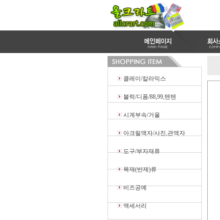
클레이/칼라믹스
블럭/디폼/88,99,텐텐
시계부속/거울
아크릴액자/사진,관액자
도구/부자재류
목재(반제)류
비즈공예
액세서리